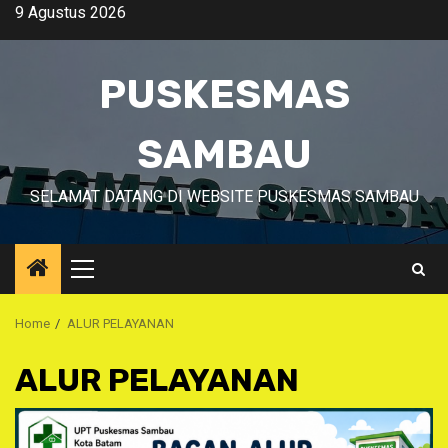
Skip
9 Agustus 2026
to
content
PUSKESMAS
SAMBAU
SELAMAT DATANG DI WEBSITE PUSKESMAS SAMBAU
Primary
Menu
Home
ALUR PELAYANAN
ALUR PELAYANAN