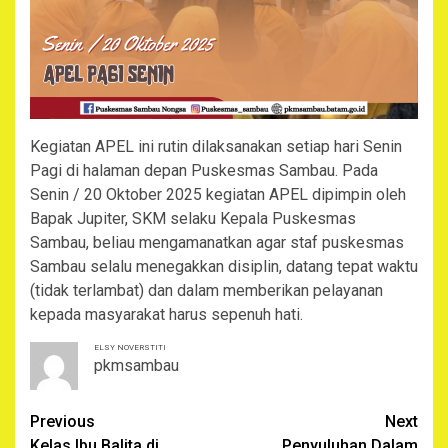
Kegiatan APEL ini rutin dilaksanakan setiap hari Senin
Pagi di halaman depan Puskesmas Sambau. Pada
Senin / 20 Oktober 2025 kegiatan APEL dipimpin oleh
Bapak Jupiter, SKM selaku Kepala Puskesmas
Sambau, beliau mengamanatkan agar staf puskesmas
Sambau selalu menegakkan disiplin, datang tepat waktu
(tidak terlambat) dan dalam memberikan pelayanan
kepada masyarakat harus sepenuh hati.
ELSY NOVERSTITI
pkmsambau
Continue
Previous
Next
Kelas Ibu Balita di
Penyuluhan Dalam