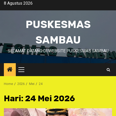
Skip
8 Agustus 2026
to
content
PUSKESMAS
SAMBAU
SELAMAT DATANG DI WEBSITE PUSKESMAS SAMBAU
Primary
Menu
Home
2026
Mei
24
Hari:
24 Mei 2026